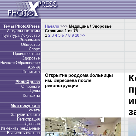
Темы PhotoXPress
Начало
>>>
Медицина / Здоровье
Актуальные темы
Страница 1 из 75
Культура,Искусство
1
2
3
4
5
6
7
8
9
10
>>
Экономика
Общество
Спорт
Происшествия
Здоровье
Наука и Образование
Армия
Политика
Открытие роддома больницы
К
им. Вересаева после
PhotoXpress
реконструкции
п
О проекте
Цены
Контакты
и
Мои покупки и
з
счета
Загрузить фото
Регистрация
Договор
Изменить рег.данные
Выписать счет на