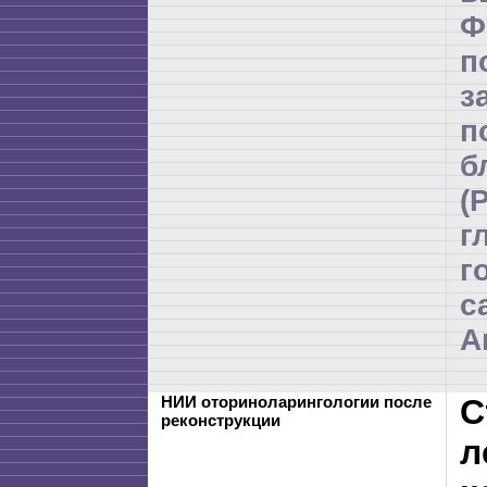
Ф
п
п
б
(
г
г
с
А
НИИ оториноларингологии после
С
реконструкции
л