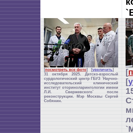
к
`
[
посмотреть все фото
] [
увеличить
]
[
п
31 октября 2025. Детско-взрослый
сурдологический центр ГБУЗ `Научно-
[
исследовательский клинический
институт оториноларингологии имени
1
Л.И. Свержевского` после
реконструкции. Мэр Москвы Сергей
С
Собянин.
м
л
`