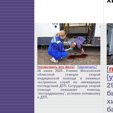
[
посмотреть все фото
] [
увеличить
]
[
п
26 июня 2025. Учения Московской
областной станции скорой
[
медицинской помощи и смежных
экстренных служб по ликвидации
2
последствий ДТП. Сотрудница скорой
помощи оказывает помощь
б
`пострадавшему`, условно попавшему
в ДТП.
х
б