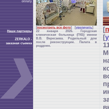
оплату
[
посмотреть все фото
] [
увеличить
]
[
п
Наши партнеры
22 января 2026. Городская
клиническая больница (ГКБ) имени
[
В.В. Вересаева. Родильный дом
ZERKALO -
после реконструкции. Палата в
1
заказная съемка
роддоме.
М
н
к
в
п
и
з
в