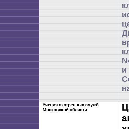
к
и
ц
Д
в
к
№
и
С
н
Учения экстренных служб
Ц
Московской области
а
х