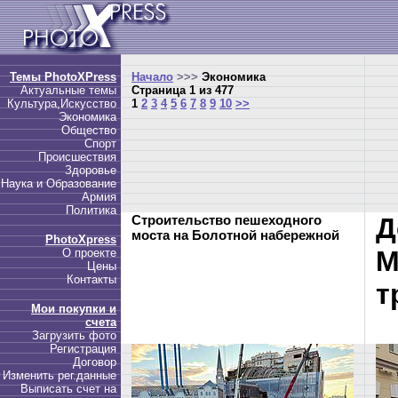
Темы PhotoXPress
Начало
>>>
Экономика
Актуальные темы
Страница 1 из 477
Культура,Искусство
1
2
3
4
5
6
7
8
9
10
>>
Экономика
Общество
Спорт
Происшествия
Здоровье
Наука и Образование
Армия
Политика
Строительство пешеходного
Д
моста на Болотной набережной
PhotoXpress
М
О проекте
Цены
Контакты
т
Мои покупки и
счета
Загрузить фото
Регистрация
Договор
Изменить рег.данные
Выписать счет на