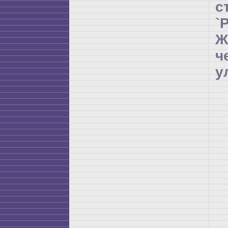
с
`
ч
у