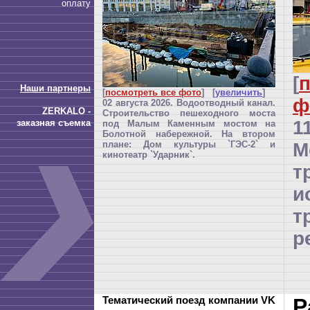
оплату
[
п
Наши партнеры
[
посмотреть все фото
] [
увеличить
]
ф
02 августа 2026. Водоотводный канал.
ZERKALO -
Строительство пешеходного моста
1
заказная съемка
под Малым Каменным мостом на
Болотной набережной. На втором
плане: Дом культуры `ГЭС-2` и
М
кинотеатр `Ударник`.
т
и
р
Тематический поезд компании VK
Р