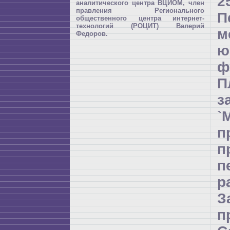
2
аналитического центра ВЦИОМ, член
правления Регионального
П
общественного центра интернет-
технологий (РОЦИТ) Валерий
м
Федоров.
ю
ф
П
з
`
п
п
р
З
п