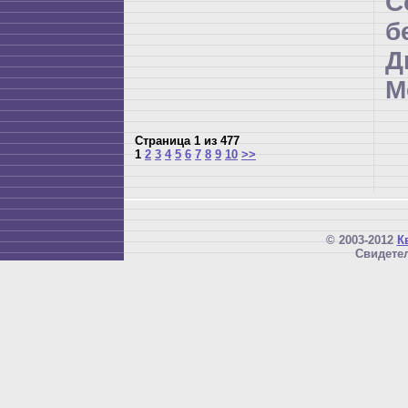
С
б
Д
М
Страница 1 из 477
1
2
3
4
5
6
7
8
9
10
>>
© 2003-2012
К
Свидетел