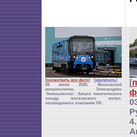
[
посмотреть все фото
] [
увеличить
]
[
п
08 июля 2026. Московский
метрополитен. Электродепо
ф
`Аминьевское`. Запуск тематического
поезда московского метро,
0
посвященного компании VK.
Р
4.
А